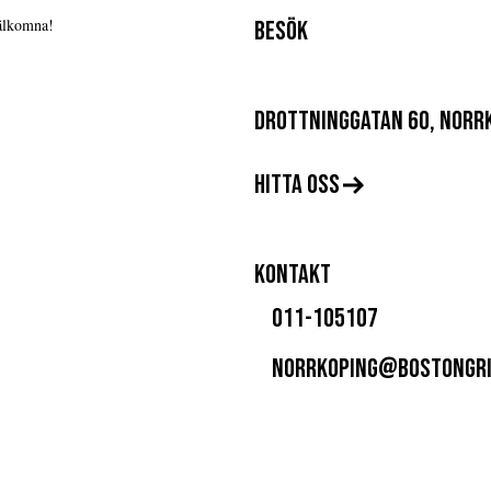
Välkomna!
BESÖK
DROTTNINGGATAN 60, NORR
HITTA OSS
KONTAKT
011-105107
NORRKOPING@BOSTONGRI