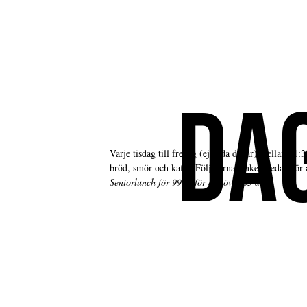
DA
Varje tisdag till fredag (ej röda dagar) mellan 11:3
bröd, smör och kaffe. Följ gärna länken nedan för
Seniorlunch för 99 kr för dig över 65 år.