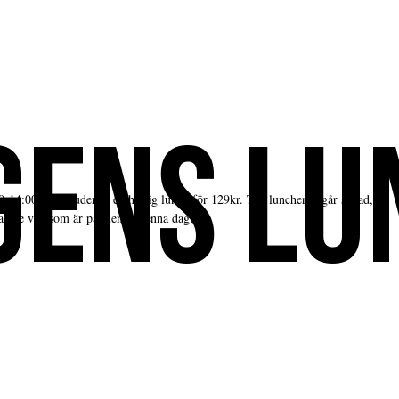
GENS LU
0-14:00 så erbjuder vi en härlig lunch för 129kr. Till lunchen ingår sallad,
 att se vad som är på menyn denna dag!