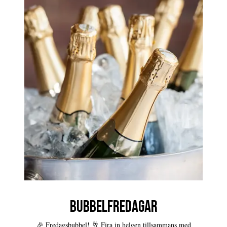
BUBBELFREDAGAR
🎉 Fredagsbubbel! 🥂 Fira in helgen tillsammans med